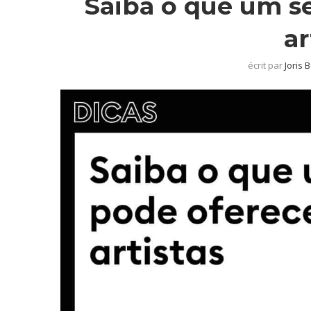
Saiba o que um s
ar
écrit par
Joris 