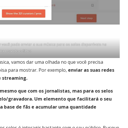
 você pode enviar a sua música para os selos disponíveis na
ma usando o filtro!
sica, vamos dar uma olhada no que você precisa
oisa para mostrar. Por exemplo,
enviar as suas redes
e streaming.
o mesmo que com os jornalistas, mas para os selos
elo/gravadora.
Um elemento que facilitará o seu
boa base de fãs e acumular uma quantidade
os selos é interagir bastante com o seu público. Busque