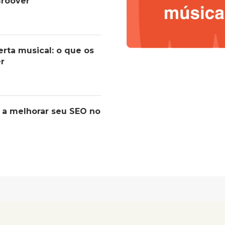
roover
erta musical: o que os
er
 a melhorar seu SEO no