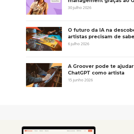
management graças ao G
30 julho 2026
O futuro da IA na descob
artistas precisam de sab
6 julho 2026
A Groover pode te ajudar
ChatGPT como artista
15 junho 2026