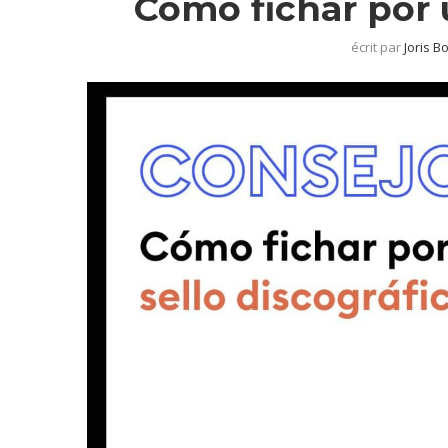
Cómo fichar por 
écrit par
Joris B