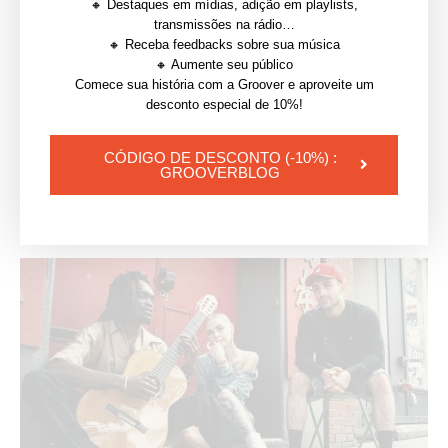
🔸 Destaques em mídias, adição em playlists,
transmissões na rádio…
Desde sempre, os
compositores
compuseram a dois
🔸 Receba feedbacks sobre sua música
🔸 Aumente seu público
ou mais, com pessoas que falam diferentes idiomas e
Comece sua história com a Groover e aproveite um
de diferentes universos musicais. E caso você só
desconto especial de 10%!
escreva ou só toque, pense em encontrar aquela
pessoa que completa a sua outra metade.
CÓDIGO DE DESCONTO (-10%) :
GROOVERBLOG
| Leia também:
Como viralizar a sua música no
TikTok?