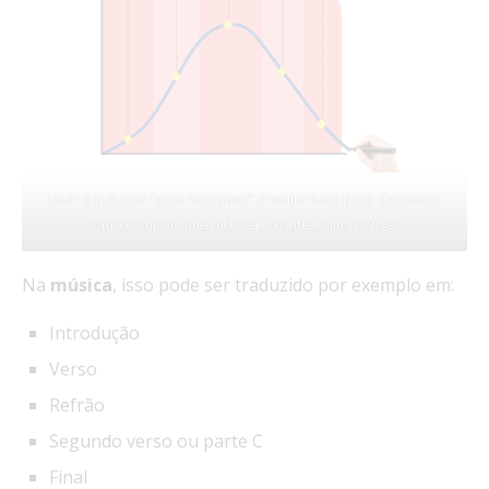
Usar o método “arco narrativo” é muito bom para descobrir
como compor uma música – Fonte: Editora Viseu
Na
música
, isso pode ser traduzido por exemplo em:
Introdução
Verso
Refrão
Segundo verso ou parte C
Final