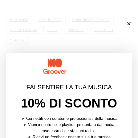
BIOGRAFIA
COMUNICATO
COMUNICATO STAMPA
PRESENTAZIONE
PRESS
PRESS KIT
PROGETTO
STAMPA
0 commentaires
0
FAI SENTIRE LA TUA MUSICA
GIORGIO SCHIPANI
10% DI SCONTO
🔸 Connettiti con curatori e professionisti della musica
🔸 Vieni inserito nelle playlist, presentato dai media,
article précédent
trasmesso dalle stazioni radio…
🔸 Ricevi un feedback onesto sulla tua musica
OTTENERE VISIBILITÀ: COSA FARE E COSA EVITARE