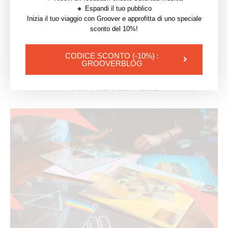
🔸 Espandi il tuo pubblico
QUANDO VUOI PROMUOVERE LA TUA MUSICA
Inizia il tuo viaggio con Groover e approfitta di uno speciale
article suivant
sconto del 10%!
CARTELLA STAMPA: COME CREARLA! CONSIGLI PER I
MUSICISTI
CODICE SCONTO (-10%) :
GROOVERBLOG
YOU MAY ALSO LIKE