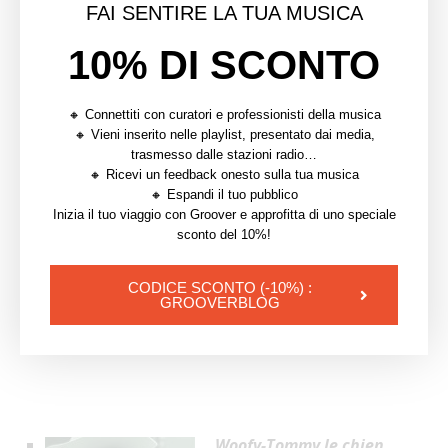
FAI SENTIRE LA TUA MUSICA
Heaven
(Live)
di Ninety’s
10% DI SCONTO
Story
, un estratto esclusivo
e masterizzato del live
🔸 Connettiti con curatori e professionisti della musica
Groover Obsessions x Les
🔸 Vieni inserito nelle playlist, presentato dai media,
Capsules girato a La
trasmesso dalle stazioni radio…
Marbrerie durante il
🔸 Ricevi un feedback onesto sulla tua musica
🔸 Espandi il tuo pubblico
lockdown (video). Questa
Inizia il tuo viaggio con Groover e approfitta di uno speciale
edizione include il file masterizzato di Heaven (Live)
sconto del 10%!
e Ride (Live), 2 biglietti per il prossimo evento di
Ninety’s Story a Parigi, una t-shirt e una tote bag
CODICE SCONTO (-10%) :
GROOVERBLOG
di Groover Obsession.
Woofy-Tommy le chien