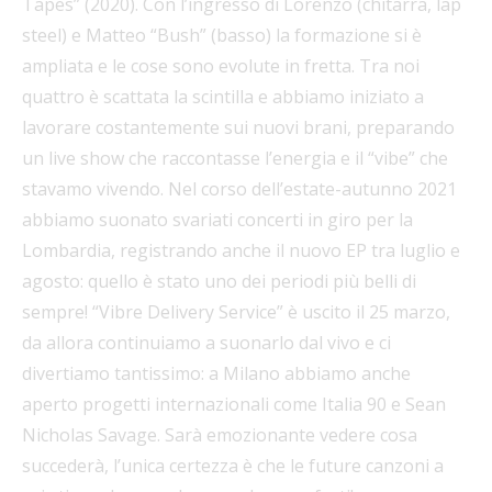
Tapes” (2020). Con l’ingresso di Lorenzo (chitarra, lap
steel) e Matteo “Bush” (basso) la formazione si è
ampliata e le cose sono evolute in fretta. Tra noi
quattro è scattata la scintilla e abbiamo iniziato a
lavorare costantemente sui nuovi brani, preparando
un live show che raccontasse l’energia e il “vibe” che
stavamo vivendo. Nel corso dell’estate-autunno 2021
abbiamo suonato svariati concerti in giro per la
Lombardia, registrando anche il nuovo EP tra luglio e
agosto: quello è stato uno dei periodi più belli di
sempre! “Vibre Delivery Service” è uscito il 25 marzo,
da allora continuiamo a suonarlo dal vivo e ci
divertiamo tantissimo: a Milano abbiamo anche
aperto progetti internazionali come Italia 90 e Sean
Nicholas Savage. Sarà emozionante vedere cosa
succederà, l’unica certezza è che le future canzoni a