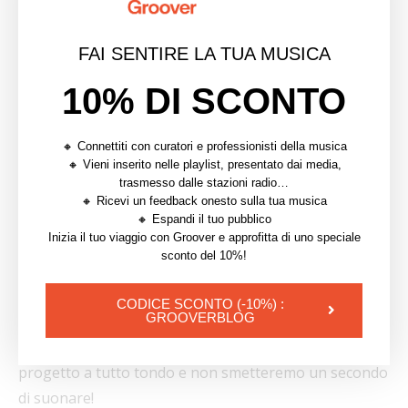
6) Martini Police, qual è il
vostro piano per il futuro?
FAI SENTIRE LA TUA MUSICA
10% DI SCONTO
Siamo felicissimi di poter continuare a suonare le
canzoni di Vibre Delivery Service in tour, che ormai ci
tiene in giro da marzo. Abbiamo recentemente vinto il
🔸 Connettiti con curatori e professionisti della musica
🔸 Vieni inserito nelle playlist, presentato dai media,
contest Supernova, quindi ad agosto, tra le altre date,
trasmesso dalle stazioni radio…
suoneremo anche al Color Fest e non vediamo l’ora,
🔸 Ricevi un feedback onesto sulla tua musica
davvero! Qualche concerto ci sarà anche in autunno, in
🔸 Espandi il tuo pubblico
Inizia il tuo viaggio con Groover e approfitta di uno speciale
parallelo con il lavoro sui nuovi pezzi. È da poco uscito
sconto del 10%!
il video ufficiale “Meant to Go: a psychedelic trip by
Sara Citella”, illustrato e animato divinamente dalla
CODICE SCONTO (-10%) :
GROOVERBLOG
nostra amica artista Sara e realizzato con il supporto
di Italia Music Lab. Continueremo a lavorare sul
progetto a tutto tondo e non smetteremo un secondo
di suonare!