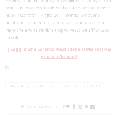
Service, abbiamo avuto la possibilità di scambiare con
tantissimi bravi professionisti e siamo arrivati a molti
nuovi ascoltatori in giro per il mondo: Groover è
un’ottimo strumento per imparare a nuotare in un
mare che a volte sembra troppo vasto, se affrontato
da soli.
| Leggi anche Lorenzo Pucci suona al MEI Festival
grazie a Groover!
GROOVER
MARTINI POLICE
SUCCESSO
VISIBILITÀ
0 commentaires
0