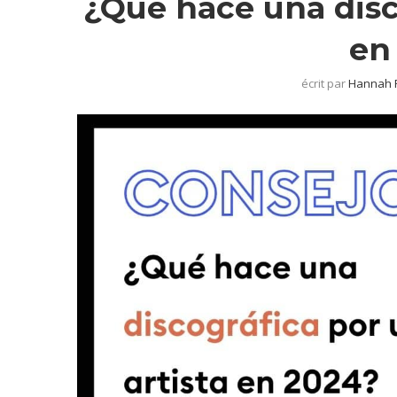
¿Qué hace una disc
en
écrit par
Hannah 