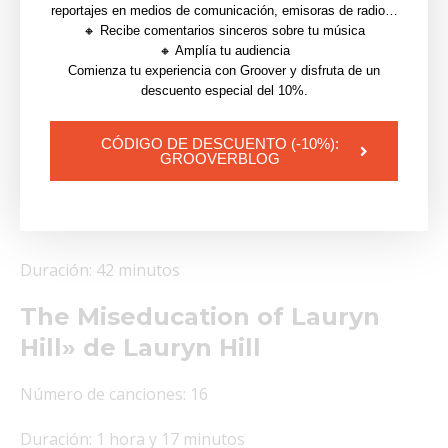
Born to Run» de Bruce
reportajes en medios de comunicación, emisoras de radio…
🔸 Recibe comentarios sinceros sobre tu música
Springsteen
🔸 Amplía tu audiencia
Comienza tu experiencia con Groover y disfruta de un
Número de canciones: 8
descuento especial del 10%.
Duración: 39 minutos
CÓDIGO DE DESCUENTO (-10%):
GROOVERBLOG
Thriller» de Michael Jackson
Número de canciones: 9
Duración: 42 minutos
The Miseducation of Lauryn
Hill» de Lauryn Hill
Número de canciones: 16
Duración: 1 hora y 17 minutos