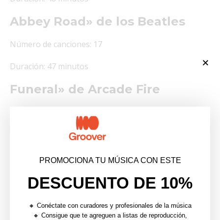
Abbey Road» de los Beatles
Número de canciones: 17
Duración: 47 minutos
Funeral» de Arcade Fire
Número de canciones: 10
Duración: 48 minutos
The Blueprint» de Jay-Z
PROMOCIONA TU MÚSICA CON ESTE
DESCUENTO DE 10%
Número de canciones: 15
Duración: 1 hora y 3 minutos
🔸 Conéctate con curadores y profesionales de la música
🔸 Consigue que te agreguen a listas de reproducción,