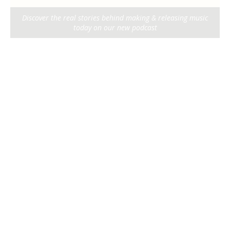
Discover the real stories behind making & releasing music
today on our new podcast