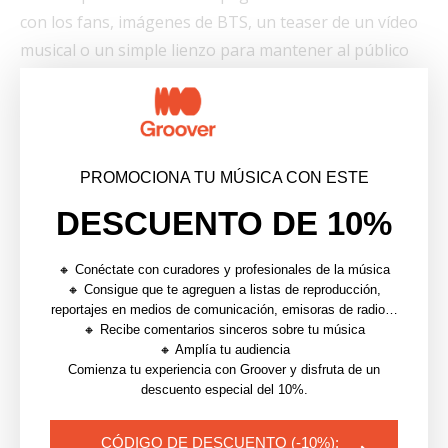
con los fans, imágenes de BTS, un teaser de un vídeo
musical o un simple lienzo para mantener al público
enganchado.
Vende merchandising
El merchandising es una de las fuentes de ingresos
PROMOCIONA TU MÚSICA CON ESTE
más fiables para los artistas, ya que la mayoría de las
DESCUENTO DE 10%
ventas van directamente a ellos (a diferencia de los
streams, que se reparten de mil maneras y pagan muy
🔸 Conéctate con curadores y profesionales de la música
poco para empezar). Comprar merchandising es, por
🔸 Consigue que te agreguen a listas de reproducción,
tanto, una forma estupenda de apoyar a los artistas, y
reportajes en medios de comunicación, emisoras de radio…
🔸 Recibe comentarios sinceros sobre tu música
ahora es posible dentro de Spotify en el perfil de un
🔸 Amplía tu audiencia
artista, y se puede acceder a él justo al lado de las
Comienza tu experiencia con Groover y disfruta de un
descuento especial del 10%.
pestañas “Clips” y “Eventos”.
3.
¡
A por ello!
CÓDIGO DE DESCUENTO (-10%):