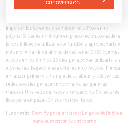
GROOVERBLOG
Artistas independientes, creemos que la Página de
Cuenta Atrás es una excelente oportunidad para
impulsar los streams y aumentar el tráfico en tu
página. Si tienes un álbum en preparación, ¡considera
la posibilidad de utilizar esta función y aprovecharla al
máximo! A partir de ahora, debes tener 5.000 oyentes
activos en los últimos 28 días para poder utilizarla, y si
aún no has llegado a esa cifra, es muy factible. Piensa
en lanzar primero un single de tu álbum y utilizar tus
redes sociales para promocionarlo, así ganarás
tracción. Una vez que hayas alcanzado los 5k, estarás
listo para empezar. En sus marcas, listos….
I Leer más:
Spotify para artistas: La guía definitiva
para aumentar tus streams