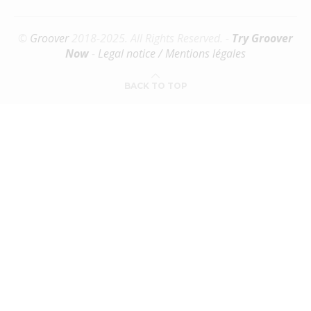
©
Groover
2018-2025. All Rights Reserved. -
Try Groover
Now
-
Legal notice / Mentions légales
BACK TO TOP