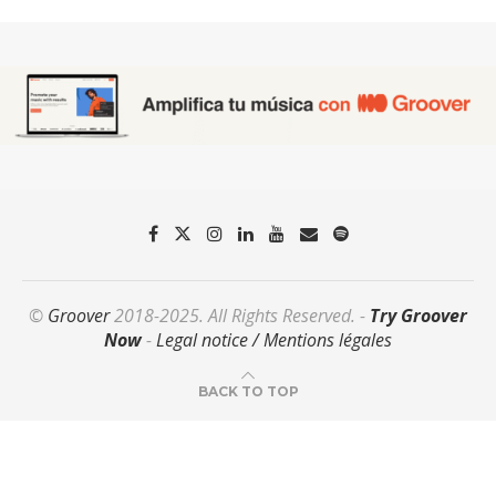
©
Groover
2018-2025. All Rights Reserved. -
Try Groover
Now
-
Legal notice / Mentions légales
BACK TO TOP