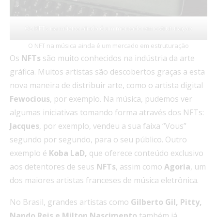
Os NFTs na música ainda é um mercado em estruturação
O NFT na música ainda é um mercado em estruturação
Os
NFTs
são muito conhecidos na indústria da arte
gráfica. Muitos artistas são descobertos graças a esta
nova maneira de distribuir arte, como o artista digital
Fewocious
, por exemplo. Na música, pudemos ver
algumas iniciativas tomando forma através dos NFTs:
Jacques
, por exemplo, vendeu a sua faixa “Vous”
segundo por segundo, para o seu público. Outro
exemplo é
Koba LaD,
que oferece conteúdo exclusivo
aos detentores de seus
NFTs
, assim como
Agoria
, um
dos maiores artistas franceses de música eletrônica.
No Brasil, grandes artistas como
Gilberto Gil, Pitty,
Nando Reis e Milton Nascimento
também já