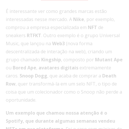
É interessante ver como grandes marcas estão
interessadas nesse mercado. A
Nike
, por exemplo,
comprou a empresa especializada em
NFT
de
sneakers
RTFKT
. Outro exemplo é o grupo Universal
Music, que lançou na
Web3
(nova forma
descentralizada de interação na web), criando um
grupo chamado
Kingship
, composto por
Mutant
Ape
ou
Bored
Ape
,
avatares
digitais
extremamente
caros.
Snoop
Dogg
, que acaba de comprar a
Death
Row
, quer transformá-la em um selo NFT, o tipo de
coisa que um colecionador como o Snoop não perde a
oportunidade.
Um exemplo que chamou nossa atenção é o
Spotify, que durante algumas semanas vendeu
NFTs em sua plataforma.
Foi o caso com músicas do