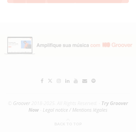
©
Groover
2018-2025. All Rights Reserved. -
Try Groover
Now
-
Legal notice / Mentions légales
BACK TO TOP