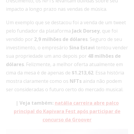
crescimento, os NFTs levantam dúvidas sobre seu
impacto a longo prazo nas vendas de música.
Um exemplo que se destacou foi a venda de um tweet
pelo fundador da plataforma
Jack Dorsey
, que foi
vendido por
2,9 milhões de dólares
. Seguro de seu
investimento, o empresário
Sina Estavi
tentou vender
sua propriedade um ano depois por
48 milhões de
dólares
. Felizmente, a melhor oferta atualmente em
cima da mesa é de apenas de
$1.213,62
. Essa história
mostra claramente como os
NFTs
ainda não podem
ser consideradas o futuro certo do mercado musical.
| Veja também:
natália carreira abre palco
principal do Kapivara Fest após participar de
concurso da Groover