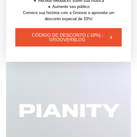
🔸 Receba feedbacks sobre sua música
Uma empresa de
NFT
é a
Pianity
, uma agência
🔸 Aumente seu público
francesa que conecta um artista com seu público, da
Comece sua história com a Groover e aproveite um
desconto especial de 10%!
qual a
Groover
tem uma parceria.
Nós separamos o
artigo
que conta um pouco mais sobre a nossa
CÓDIGO DE DESCONTO (-10%) :
parceria!
GROOVERBLOG