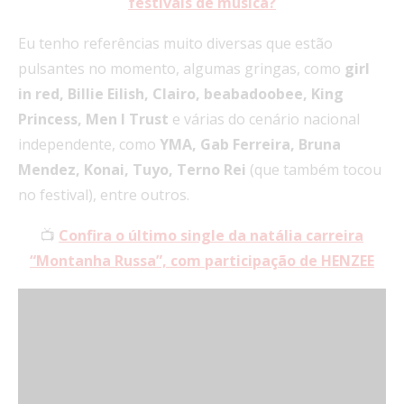
festivais de música?
Eu tenho referências muito diversas que estão
pulsantes no momento, algumas gringas, como
girl
in red, Billie Eilish, Clairo, beabadoobee, King
Princess, Men I Trust
e várias do cenário nacional
independente, como
YMA, Gab Ferreira, Bruna
Mendez, Konai, Tuyo, Terno Rei
(que também tocou
no festival), entre outros.
📺
Confira o último single da natália carreira
“Montanha Russa”, com participação de HENZEE