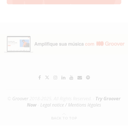
©
Groover
2018-2025. All Rights Reserved. -
Try Groover
Now
-
Legal notice / Mentions légales
BACK TO TOP