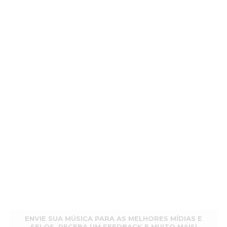
ENVIE SUA MÚSICA PARA AS MELHORES MÍDIAS E
SELOS, RECEBA UM FEEDBACK E MUITO MAIS!