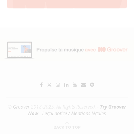
©
Groover
2018-2025. All Rights Reserved. -
Try Groover
Now
-
Legal notice / Mentions légales
BACK TO TOP