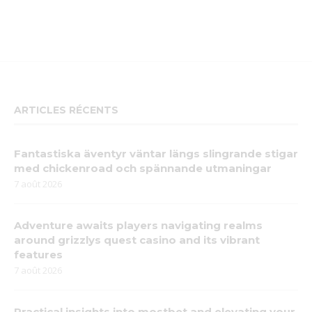
ARTICLES RÉCENTS
Fantastiska äventyr väntar längs slingrande stigar
med chickenroad och spännande utmaningar
7 août 2026
Adventure awaits players navigating realms
around grizzlys quest casino and its vibrant
features
7 août 2026
Practical insights into mostbet and elevating your