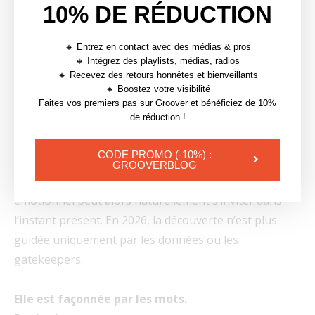
10% DE RÉDUCTION
Les Prompted Playlists ne remplaceront pas les
playlists éditoriales. Elles ne remplaceront pas non
🔸 Entrez en contact avec des médias & pros
plus les recommandations algorithmiques.
🔸 Intégrez des playlists, médias, radios
🔸 Recevez des retours honnêtes et bienveillants
Elles ajoutent une troisième couche. Une couche
🔸 Boostez votre visibilité
Faites vos premiers pas sur Groover et bénéficiez de 10%
construite autour de l’intention.
de réduction !
Au lieu d’attendre que la plateforme devine ce que
CODE PROMO (-10%) :
l’auditeur veut écouter, les utilisateurs l’expriment
GROOVERBLOG
directement. La musique qui correspond à cet espace
émotionnel peut alors naturellement s’inviter dans
l’instant présent. En 2026, la découverte n’est plus
guidée uniquement par les données ou les
gatekeepers.
Elle est façonnée par les mots.