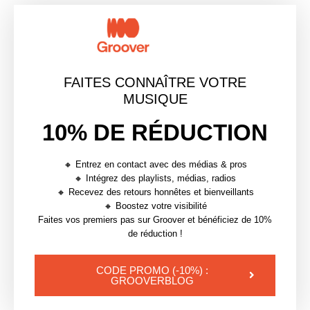
moteurs de recherche. Les assistants IA deviennent
une passerelle majeure entre artistes et auditeurs.
Pour les artistes indépendants en particulier, cela
change la manière d’aborder la promotion. Construire
FAITES CONNAÎTRE VOTRE
une couverture presse ne sert plus seulement à
MUSIQUE
gagner en crédibilité ou en exposition — il s’agit aussi
10% DE RÉDUCTION
de
créer les données qui influencent la manière
dont les systèmes d’IA comprennent et
recommandent votre musique
. Et des plateformes
🔸 Entrez en contact avec des médias & pros
🔸 Intégrez des playlists, médias, radios
comme Groover offrent l’un des moyens les plus
🔸 Recevez des retours honnêtes et bienveillants
directs de générer cette visibilité.
🔸 Boostez votre visibilité
Faites vos premiers pas sur Groover et bénéficiez de 10%
de réduction !
Alors, envoyez votre musique dès maintenant sur
Groover
🚀
CODE PROMO (-10%) :
GROOVERBLOG