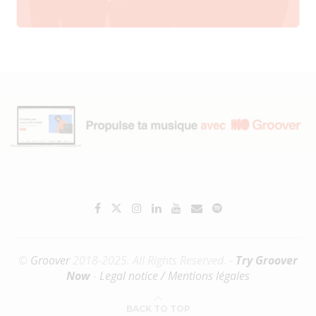
©
Groover
2018-2025. All Rights Reserved. -
Try Groover
Now
-
Legal notice / Mentions légales
BACK TO TOP