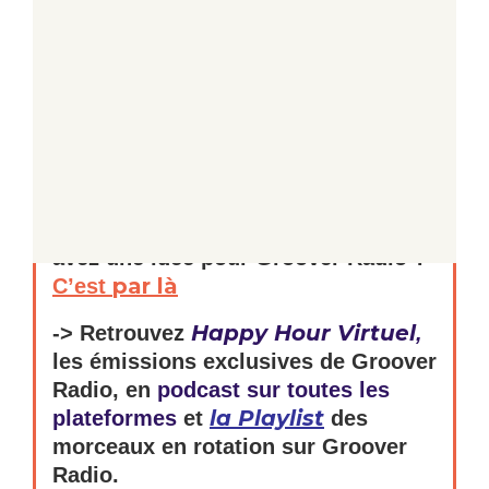
podcasts
ici
),
produits par les influenceurs
mixtapes
invités
Groover,
exclusives, des
surprises
, du bon son évidemment…
-> Pour nous envoyer votre
directement sur
musique, c’est
Groover ici
-> Vous souhaitez contribuer ? Vous
avez une idée pour Groover Radio ?
par là
C’est
Happy Hour Virtuel
-> Retrouvez
,
les émissions exclusives de Groover
Radio, en
podcast sur toutes les
la Playlist
plateformes
et
des
morceaux en rotation sur Groover
Radio.