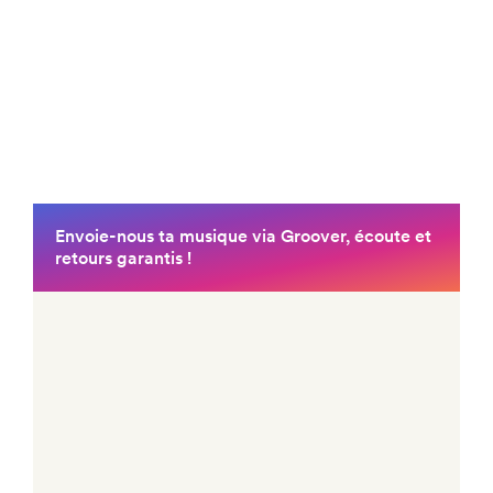
Au programme
émissions exclusives
:
enregistrées depuis notre canapé ou celui de
nos invités surprises (
retrouvez les en replay