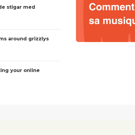
nde stigar med
ms around grizzlys
ting your online