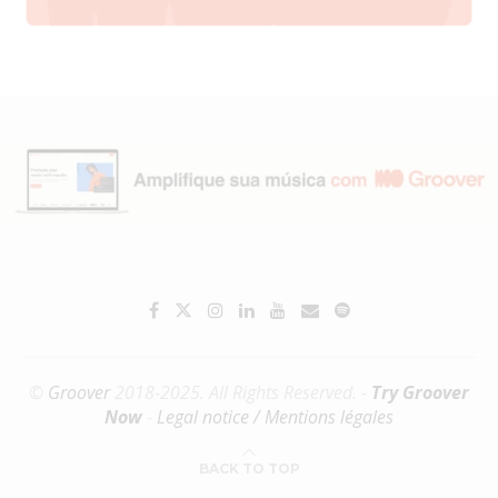
©
Groover
2018-2025. All Rights Reserved. -
Try Groover
Now
-
Legal notice / Mentions légales
BACK TO TOP