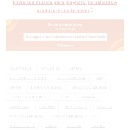
Envie sua música para playlists, jornalistas e
produtores na Groover
👇
ABLETON LIVE
ANALÓGICO
ARTIGO
ARTISTA INDEPENDENTE
CARREIRA MUSICAL
DAW
DEEZER
DIREITOS AUTORAIS
DIVULGAÇÃO MUSICAL
ENGENHEIRO DE ÁUDIO
ESTÚDIO
GRAVAÇÃO
GRAVADORA
GROOVER
HOME STUDIO
LOGI PRO
MARKETING MUSICAL
MERCADO MUSICAL
MIDI
MUSIC BUSINESS
MÚSICA
MÚSICOS
PLAYLIST