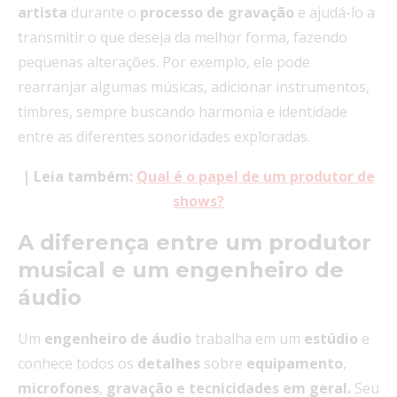
artista
durante o
processo de gravação
e ajudá-lo a
transmitir o que deseja da melhor forma, fazendo
pequenas alterações. Por exemplo, ele pode
rearranjar algumas músicas, adicionar instrumentos,
timbres, sempre buscando harmonia e identidade
entre as diferentes sonoridades exploradas.
| Leia também:
Qual é o papel de um produtor de
shows?
A diferença entre um produtor
musical e um engenheiro de
áudio
Um
engenheiro de áudio
trabalha em um
estúdio
e
conhece todos os
detalhes
sobre
equipamento
,
microfones
,
gravação
e tecnicidades em geral.
Seu