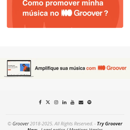
©
Groover
2018-2025. All Rights Reserved. -
Try Groover
Now
-
Legal notice / Mentions légales