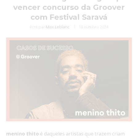
vencer concurso da Groover
com Festival Saravá
écrit par
Max Leblanc
18 outubro 2024
menino
thito
é daqueles artistas que trazem criam