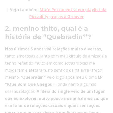
| Veja também:
Mafe Peccin entra em playlist da
Piccadilly graças à Groover
2. menino thito, qual é a
história de “Quebradin'”?
Nos últimos 5 anos vivi relações muito diversas,
tanto amorosas quanto com meu círculo de amizade e
tenho refletido muito em como essas trocas me
moldaram e afetaram, no sentido da palavra “afeto”
mesmo. “
Quebradin
‘” veio logo após meu último
EP
“!Que Bom Que Chegou!”
, onde narro algumas
dessas relações.
A ideia do single veio de um lugar
que eu explorei muito pouco na minha música, que
era falar de relações casuais e quais sensações
percorrem nossa cabeça à medida que estamos