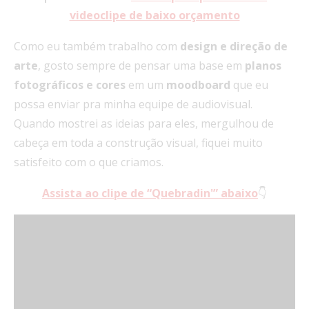
videoclipe de baixo orçamento
Como eu também trabalho com
design
e direção de
arte
, gosto sempre de pensar uma base em
planos
fotográficos e cores
em um
moodboard
que eu
possa enviar pra minha equipe de audiovisual.
Quando mostrei as ideias para eles, mergulhou de
cabeça em toda a construção visual, fiquei muito
satisfeito com o que criamos.
Assista ao clipe de “Quebradin'” abaixo
👇