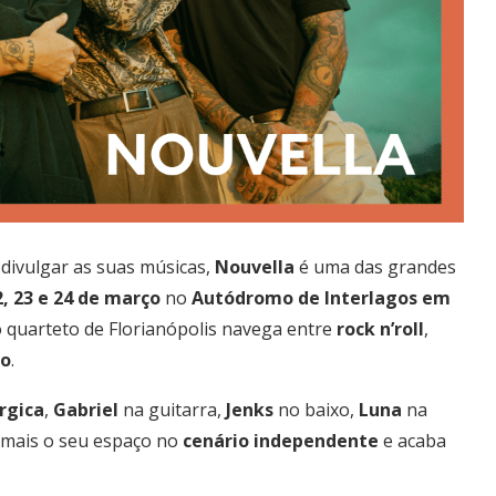
divulgar as suas músicas,
Nouvella
é uma das grandes
2, 23 e 24 de março
no
Autódromo de Interlagos em
o quarteto de Florianópolis navega entre
rock
n’roll
,
to
.
rgica
,
Gabriel
na guitarra,
Jenks
no baixo,
Luna
na
 mais o seu espaço no
cenário
independente
e acaba