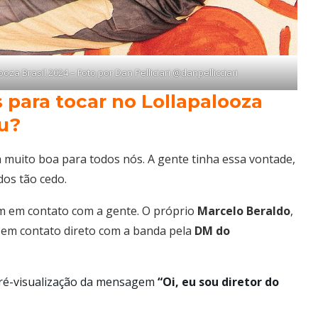
za Brasil 2024 – Foto por Dan Pelliciari @danpellicciari
 para tocar no Lollapalooza
u?
 muito boa para todos nós. A gente tinha essa vontade,
dos tão cedo.
m em contato com a gente. O próprio
Marcelo
Beraldo
,
 em contato direto com a banda pela
DM do
pré-visualização da mensagem
“Oi, eu sou diretor do