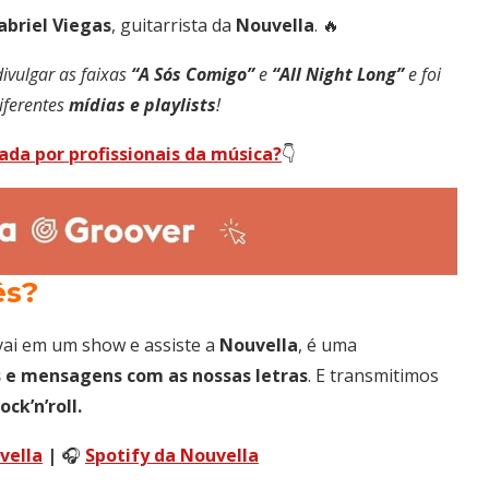
abriel
Viegas
, guitarrista da
Nouvella
. 🔥
ivulgar as faixas
“A Sós Comigo”
e
“All Night Long”
e foi
iferentes
mídias e playlists
!
gada por profissionais da música?
👇
ês?
vai em um show e assiste a
Nouvella
, é uma
 e mensagens com as nossas letras
. E transmitimos
ock’n’roll.
vella
|
🎧
Spotify da Nouvella