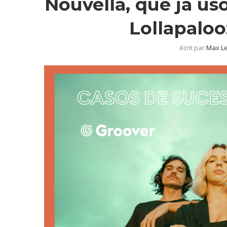
Nouvella, que já us
Lollapaloo
écrit par
Max L