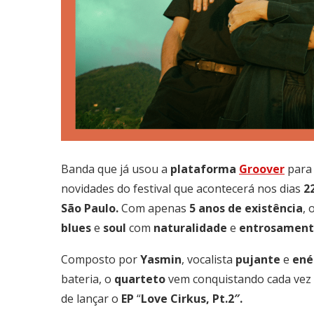
Banda que já usou a
plataforma
Groover
para 
novidades do festival que acontecerá nos dias
2
São Paulo.
Com apenas
5 anos de
existência
, 
blues
e
soul
com
naturalidade
e
entrosamen
Composto por
Yasmin
, vocalista
pujante
e
ené
bateria, o
quarteto
vem conquistando cada vez
de lançar o
EP
“
Love
Cirkus, Pt.2″.