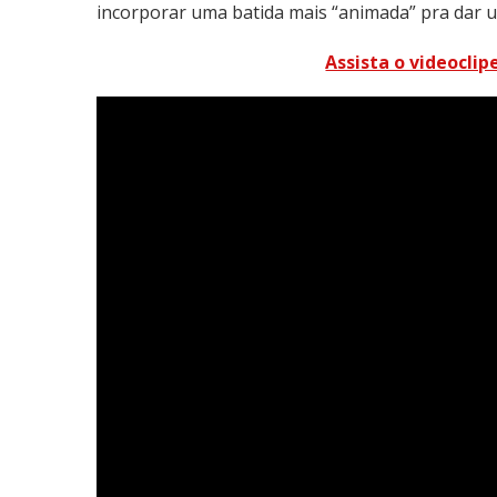
incorporar uma batida mais “animada” pra dar um
Assista o videocli