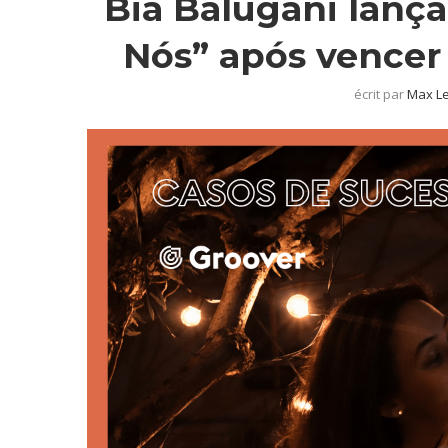
Bia Balugani lanç
Nós” após vencer
écrit par
Max L