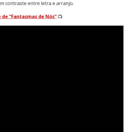
 contraste entre letra e arranjo.
pe de “Fantasmas de Nós”
📺