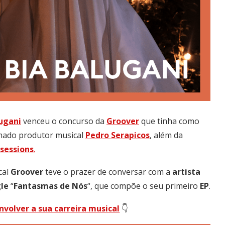
ugani
venceu o concurso da
Groover
que tinha como
ado produtor musical
Pedro
Serapicos
, além da
sessions
.
cal
Groover
teve o prazer de conversar com a
artista
gle
“
Fantasmas
de
Nós
“, que compõe o seu primeiro
EP
.
volver a sua carreira musical
👇