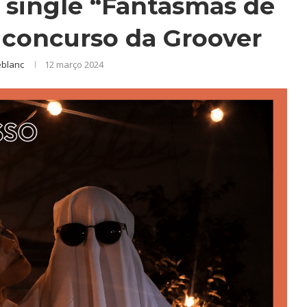
a single “Fantasmas de
 concurso da Groover
eblanc
12 março 2024