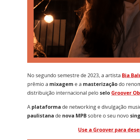
No segundo semestre de 2023, a artista
Bia
Bal
prêmio a
mixagem
e a
masterização
do renom
distribuição internacional pelo
selo
Groover
Ob
A
plataforma
de networking e divulgação musi
paulistana
de
nova
MPB
sobre o seu novo
sin
Use a Groover para desen