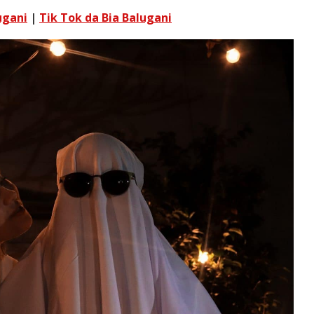
ugani
|
Tik Tok da Bia Balugani