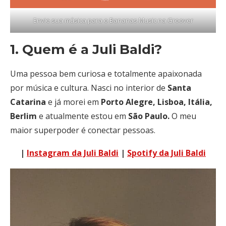
Envie sua música para o Bananas Music na Groover
1. Quem é a Juli Baldi?
Uma pessoa bem curiosa e totalmente apaixonada
por música e cultura. Nasci no interior de
Santa
Catarina
e já morei em
Porto Alegre, Lisboa, Itália,
Berlim
e atualmente estou em
São Paulo.
O meu
maior superpoder é conectar pessoas.
|
Instagram da Juli Baldi
|
Spotify da Juli Baldi