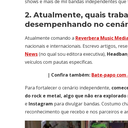
shows e mais de mil bandas independentes que t
2. Atualmente, quais trab
desempenhando no cenári
Atualmente comando a
Reverbera Music Medi
nacionais e internacionais. Escrevo artigos, res
News
(no qual sou editora executiva),
Headbang
veículos com pautas específicas.
| Confira também:
Bate-papo com a
Para fortalecer o cenário independente,
comecei
do rock e metal, algo que não era explorado
e
Instagram
para divulgar bandas. Costumo c
reconhecimento que recebo e nos parceiros e ar