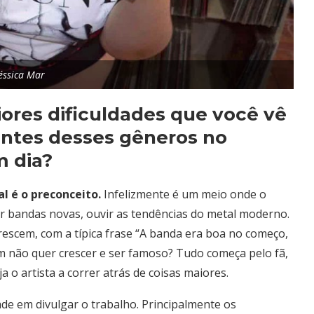
éssica Mar
aiores dificuldades que você vê
entes desses gêneros no
m dia?
al é o preconceito.
Infelizmente é um meio onde o
er bandas novas, ouvir as tendências do metal moderno.
escem, com a típica frase “A banda era boa no começo,
em não quer crescer e ser famoso? Tudo começa pelo fã,
o artista a correr atrás de coisas maiores.
ade em divulgar o trabalho. Principalmente os