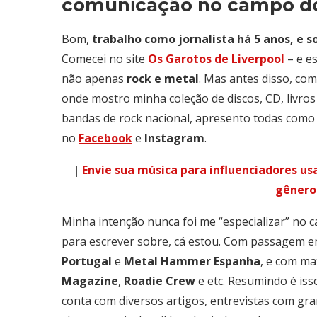
comunicação no campo do 
Bom,
trabalho como jornalista há 5 anos, e 
Comecei no site
Os Garotos de Liverpool
– e es
não apenas
rock e metal
. Mas antes disso, co
onde mostro minha coleção de discos, CD, livros
bandas de rock nacional, apresento todas como
no
Facebook
e
Instagram
.
|
Envie sua música para influenciadores usa
gênero 
Minha intenção nunca foi me “especializar” no 
para escrever sobre, cá estou. Com passagem 
Portugal
e
Metal Hammer Espanha
, e com m
Magazine
,
Roadie Crew
e etc. Resumindo é iss
conta com diversos artigos, entrevistas com gr