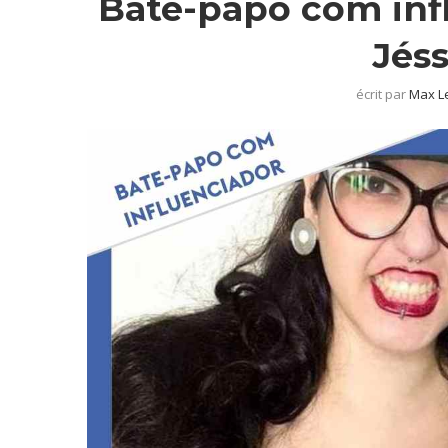
Bate-papo com infl
Jés
écrit par
Max L