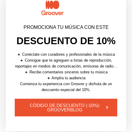
artistas en un territorio determinado, como Friendly
Fire, Bellemeute, Soar Music Group, Hyper Extension,
Midnight Choir y muchos otros.
Procura tener una
PROMOCIONA TU MÚSICA CON ESTE
buena base jurídica (o incluso un abogado) si
decides vender tú mismo tu música para colocarla.
DESCUENTO DE 10%
Puede que un día consigas un placement de ensueño
🔸 Conéctate con curadores y profesionales de la música
que te satisfaga artísticamente y te pague mucho,
🔸 Consigue que te agreguen a listas de reproducción,
reportajes en medios de comunicación, emisoras de radio…
pero eso es muy raro. También es posible encadenar
🔸 Recibe comentarios sinceros sobre tu música
varias colocaciones pequeñas, y eso también está
🔸 Amplía tu audiencia
bien. Pero también es posible que no consigas ningún
Comienza tu experiencia con Groover y disfruta de un
descuento especial del 10%.
éxito. La cadena de toma de decisiones puede ser
larga y opaca, y tal vez todo se reduzca a que otro
CÓDIGO DE DESCUENTO (-10%):
artista suena como tú pero es más barato, o a
GROOVERBLOG
cualquier otra razón insondable.
En cualquier caso,
no lo apuestes todo a los placements. Haz buena