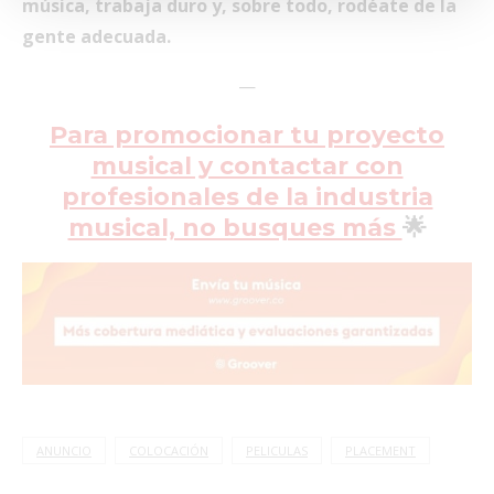
música, trabaja duro y, sobre todo, rodéate de la
gente adecuada.
—
Para promocionar tu proyecto
musical y contactar con
profesionales de la industria
musical, no busques más
🌟
ANUNCIO
COLOCACIÓN
PELICULAS
PLACEMENT