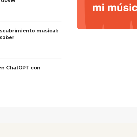
roover
descubrimiento musical:
 saber
 en ChatGPT con