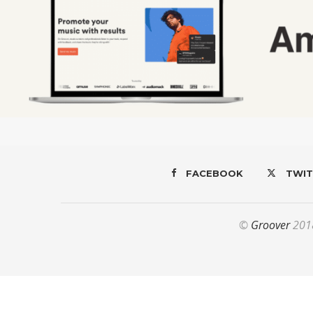
FACEBOOK
TWIT
©
Groover
2018