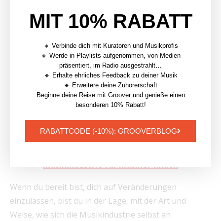
Offenheit für Entwicklungen, so wie auch Start-ups
MIT 10% RABATT
auf sich
verändernde Marktentwicklungen und -
anpassungen reagieren
müssen. Sei offen für neue
Trends, technologische Fortschritte und
🔸 Verbinde dich mit Kuratoren und Musikprofis
🔸 Werde in Playlists aufgenommen, von Medien
aufkommende Subkulturen und
scheue dich nicht,
präsentiert, im Radio ausgestrahlt…
deine Herangehensweise und deinen Sound zu
🔸 Erhalte ehrliches Feedback zu deiner Musik
🔸 Erweitere deine Zuhörerschaft
ändern, um relevant zu bleiben und gleichzeitig
Beginne deine Reise mit Groover und genieße einen
deiner musikalischen Kernidentität treu zu
besonderen 10% Rabatt!
bleiben.
RABATTCODE (-10%): GROOVERBLOG
| Lies auch:
Ein Gleichgewicht zwischen
musikalischer Identität und Trends in der
Musikindustrie für Musiker finden
Wenn du bereit bist, dich auf Veränderungen
einzulassen, bist du in der Lage, mit der Art und
Weise, wie sich die Musikindustrie selbst an