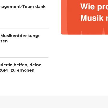
Management-Team dank
r Musikentdeckung:
ssen
tler:in helfen, deine
atGPT zu erhöhen