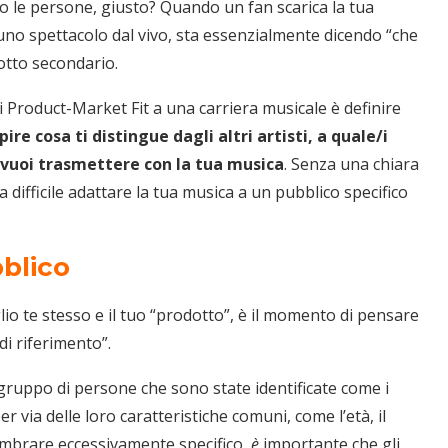
 le persone, giusto? Quando un fan scarica la tua
uno spettacolo dal vivo, sta essenzialmente dicendo “che
otto secondario.
di Product-Market Fit a una carriera musicale è definire
pire cosa ti distingue dagli altri artisti, a quale/i
 vuoi trasmettere con la tua musica
. Senza una chiara
 difficile adattare la tua musica a un pubblico specifico
bblico
o te stesso e il tuo “prodotto”, è il momento di pensare
di riferimento”.
gruppo di persone che sono state identificate come i
r via delle loro caratteristiche comuni, come l’età, il
 sembrare eccessivamente specifico,
è
importante che gli