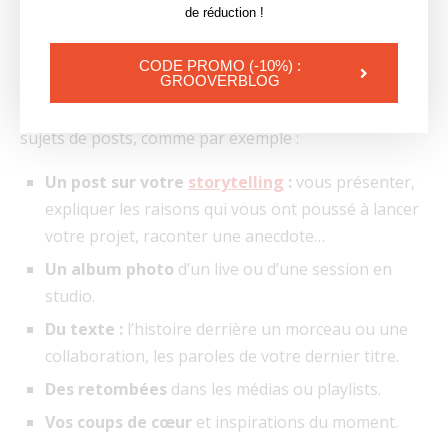
des éléments visuels qui continuent à travers
de réduction !
plusieurs visuels, pour encourager les utilisateurs
à swiper.
CODE PROMO (-10%) :
GROOVERBLOG
Vous pouvez utiliser les carrousels pour plusieurs
sujets de posts, comme par exemple :
Un post sur votre
storytelling
:
vous présenter,
expliquer les raisons qui vous ont poussé à lancer
votre projet, raconter une anecdote…
Un album photo
d’un live ou d’une session en
studio.
Du texte :
l’histoire derrière un morceau ou une
collaboration, les paroles de votre dernier titre.
Des retombées
dans les médias ou playlists.
Vos coups de cœur
et inspirations du moment.