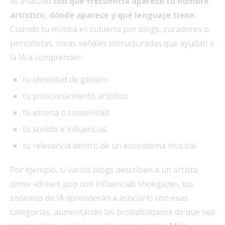
IA analizan
con qué frecuencia aparece tu nombre
artístico, dónde aparece y qué lenguaje tiene
.
Cuando tu música es cubierta por blogs, curadores o
periodistas, creas señales estructuradas que ayudan a
la IA a comprender:
tu identidad de género
tu posicionamiento artístico
tu escena o comunidad
tu sonido e influencias
tu relevancia dentro de un ecosistema musical
Por ejemplo, si varios blogs describen a un artista
como «dream pop con influencias shoegaze», los
sistemas de IA aprenderán a asociarlo con esas
categorías, aumentando las probabilidades de que sea