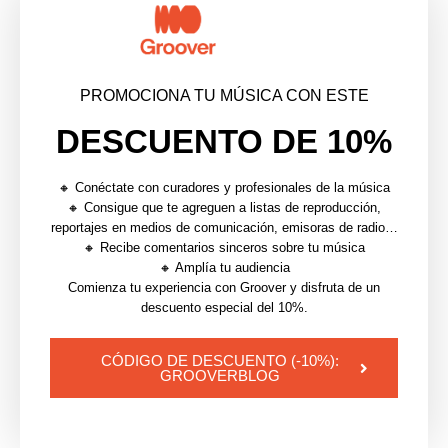
artistas y oyentes. Para los artistas independientes
especialmente, esto cambia la forma en que debe
abordarse la promoción. Construir cobertura de
PROMOCIONA TU MÚSICA CON ESTE
prensa ya no se trata solo de credibilidad o
exposición, sino también de
crear los datos que
DESCUENTO DE 10%
determinan cómo los sistemas de IA entienden y
recomiendan tu música
. Y plataformas como
🔸 Conéctate con curadores y profesionales de la música
Groover ofrecen una de las formas más directas de
🔸 Consigue que te agreguen a listas de reproducción,
reportajes en medios de comunicación, emisoras de radio…
generar esa visibilidad.
🔸 Recibe comentarios sinceros sobre tu música
🔸 Amplía tu audiencia
Así que envía tu música ahora en
Groover
🚀
Comienza tu experiencia con Groover y disfruta de un
descuento especial del 10%.
CÓDIGO DE DESCUENTO (-10%):
GROOVERBLOG