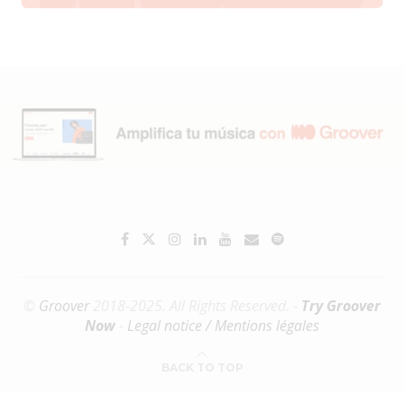
©
Groover
2018-2025. All Rights Reserved. -
Try Groover
Now
-
Legal notice / Mentions légales
BACK TO TOP