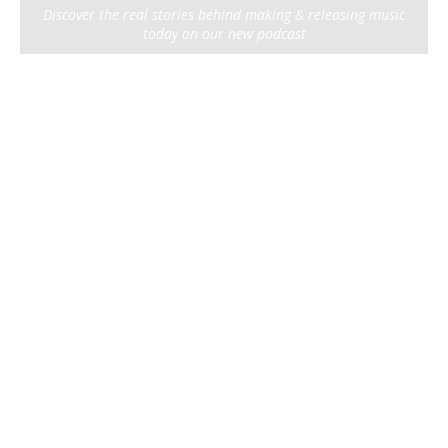
Discover the real stories behind making & releasing music
today on our new podcast