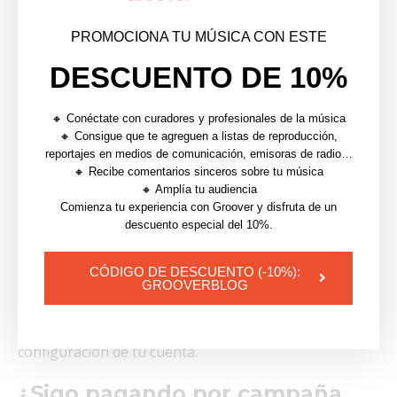
musical para artistas
PROMOCIONA TU MÚSICA CON ESTE
independientes?
DESCUENTO DE 10%
Sí. Groover+ está diseñada específicamente para
artistas independientes que promocionan música de
🔸 Conéctate con curadores y profesionales de la música
🔸 Consigue que te agreguen a listas de reproducción,
forma regular y buscan más valor a largo plazo,
reportajes en medios de comunicación, emisoras de radio…
ahorros predecibles y acceso a herramientas
🔸 Recibe comentarios sinceros sobre tu música
🔸 Amplía tu audiencia
profesionales.
Comienza tu experiencia con Groover y disfruta de un
descuento especial del 10%.
¿Necesito comprometerme a
largo plazo con Groover+?
CÓDIGO DE DESCUENTO (-10%):
GROOVERBLOG
No. Groover+ es una suscripción flexible. Puedes
cancelarla en cualquier momento desde la
configuración de tu cuenta.
¿Sigo pagando por campaña