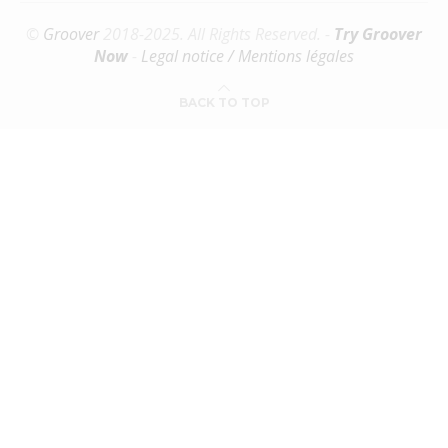
©
Groover
2018-2025. All Rights Reserved. -
Try Groover
Now
-
Legal notice / Mentions légales
BACK TO TOP