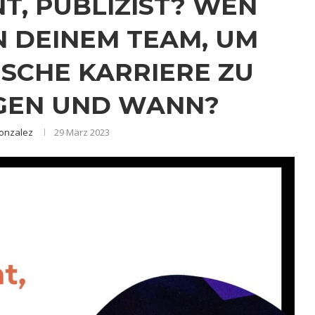
T, PUBLIZIST? WEN
N DEINEM TEAM, UM
ISCHE KARRIERE ZU
GEN UND WANN?
Gonzalez
29 März 2023