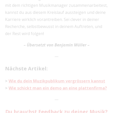
mit dem richtigen Musikmanager zusammenarbeitest,
kannst du aus diesem Kreislauf aussteigen und deine
Karriere wirklich vorantreiben. Sei clever in deiner
Recherche, selbstbewusst in deinem Auftreten, und
der Rest wird folgen!
– Übersetzt von Benjamin Müller –
—
Nächste Artikel:
>
Wie du dein Muzikpublikum vergrössern kannst
>
Wie schickt man ein demo an eine plattenfirma?
—
Du brauchst Feedback zu deiner Musik?