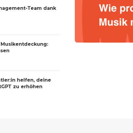
Management-Team dank
r Musikentdeckung:
ssen
tler:in helfen, deine
atGPT zu erhöhen