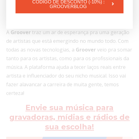
CÓDIGO DE DESCONTO (-10%) :
trazer de novo para a
GROOVERBLOG
indústria musical?
A
Groover
traz um ar de esperança pra uma geração
de artistas que está emergindo no mundo todo. Com
todas as novas tecnologias, a
Groover
veio pra somar
tanto para os artistas, como para os profissionais da
música. A plataforma ajuda a tecer laços reais entre
artista e influenciador do seu nicho musical. Isso vai
fazer alavancar a carreira de muita gente, temos
certeza!
Envie sua música para
gravadoras, mídias e rádios de
sua escolha!