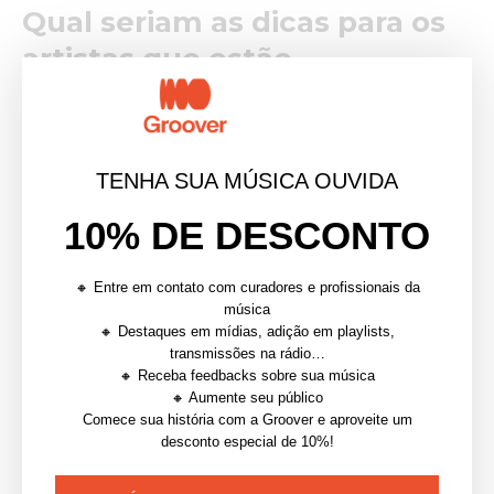
Qual seriam as dicas para os
artistas que estão
começando agora?
Paciência e persistência.
Ser artista independente
não é fácil em nenhum lugar do mundo, ainda mais no
TENHA SUA MÚSICA OUVIDA
Brasil. Quando começamos a banda, já queríamos que
10% DE DESCONTO
tudo acontecesse de forma intensa, mas a gente
descobriu que a maior intensidade é sentir que a
🔸 Entre em contato com curadores e profissionais da
evolução vem aos poucos e com o trabalho de cada
música
dia. Não deixe de trabalhar nas músicas, nos contatos,
🔸 Destaques em mídias, adição em playlists,
transmissões na rádio…
nas redes sociais e vai pra cima! Estamos todos no
🔸 Receba feedbacks sobre sua música
mesmo barco e aprendendo.
🔸 Aumente seu público
Comece sua história com a Groover e aproveite um
E finalizando, o que vocês
desconto especial de 10%!
acham que a Groover pode