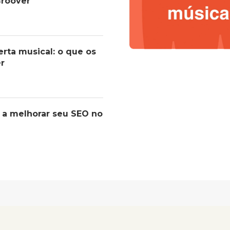
roover
erta musical: o que os
er
 a melhorar seu SEO no