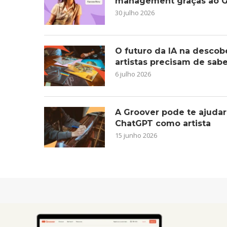
management graças ao G
30 julho 2026
O futuro da IA na descob
artistas precisam de sab
6 julho 2026
A Groover pode te ajudar
ChatGPT como artista
15 junho 2026