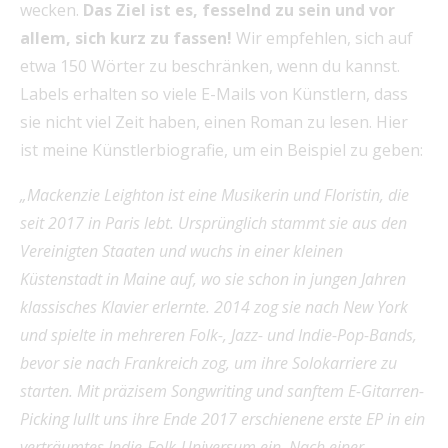
wecken.
Das Ziel ist es, fesselnd zu sein und vor
allem, sich kurz zu fassen!
Wir empfehlen, sich auf
etwa 150 Wörter zu beschränken, wenn du kannst.
Labels erhalten so viele E-Mails von Künstlern, dass
sie nicht viel Zeit haben, einen Roman zu lesen. Hier
ist meine Künstlerbiografie, um ein Beispiel zu geben:
„Mackenzie Leighton ist eine Musikerin und Floristin, die
seit 2017 in Paris lebt. Ursprünglich stammt sie aus den
Vereinigten Staaten und wuchs in einer kleinen
Küstenstadt in Maine auf, wo sie schon in jungen Jahren
klassisches Klavier erlernte. 2014 zog sie nach New York
und spielte in mehreren Folk-, Jazz- und Indie-Pop-Bands,
bevor sie nach Frankreich zog, um ihre Solokarriere zu
starten. Mit präzisem Songwriting und sanftem E-Gitarren-
Picking lullt uns ihre Ende 2017 erschienene erste EP in ein
verträumtes Indie-Folk-Universum ein. Nach einer