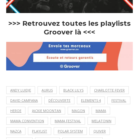
>>> Retrouvez toutes les playlists
Groover là <<<
ANDY LUIDJE
AURUS
BLACK LILYS
CHARLOTTE FEVER
DAVID CAMPANA
DÉCOUVERTE
ELEMENTS 4
FESTIVAL
HEROE
JACKIE MOONTAN
MAGON
MAMA
MAMA CONVENTION
MAMA FESTIVAL
MELATONIN
NAZCA
PLAYLIST
POLAR SYSTEM
QUIVER