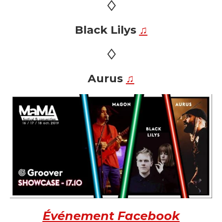
♢
Black Lilys
♫
♢
Aurus
♫
Événement Facebook