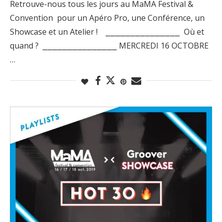
Retrouve-nous tous les jours au MaMA Festival &
Convention pour un Apéro Pro, une Conférence, un
Showcase et un Atelier ! ⎯⎯⎯⎯⎯⎯⎯⎯⎯⎯⎯⎯⎯⎯⎯ Où et
quand ? ⎯⎯⎯⎯⎯⎯⎯⎯⎯⎯⎯⎯⎯⎯⎯ MERCREDI 16 OCTOBRE
…