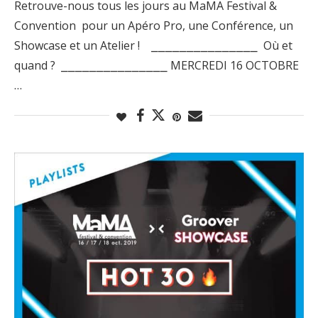
Retrouve-nous tous les jours au MaMA Festival &
Convention pour un Apéro Pro, une Conférence, un
Showcase et un Atelier ! ⎯⎯⎯⎯⎯⎯⎯⎯⎯⎯⎯⎯⎯⎯⎯ Où et
quand ? ⎯⎯⎯⎯⎯⎯⎯⎯⎯⎯⎯⎯⎯⎯⎯ MERCREDI 16 OCTOBRE
…