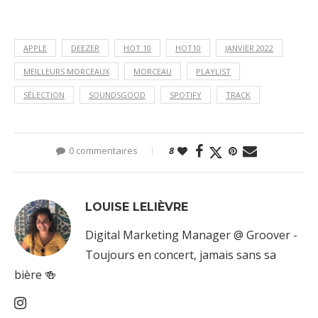
APPLE
DEEZER
HOT 10
HOT10
JANVIER 2022
MEILLEURS MORCEAUX
MORCEAU
PLAYLIST
SÉLECTION
SOUNDSGOOD
SPOTIFY
TRACK
0 commentaires
8
LOUISE LELIÈVRE
Digital Marketing Manager @ Groover -
Toujours en concert, jamais sans sa
bière 🍻