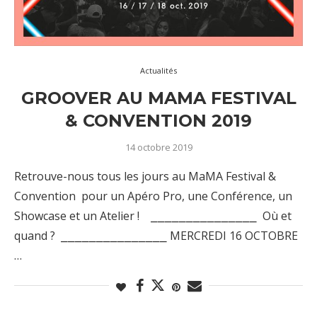
Actualités
GROOVER AU MAMA FESTIVAL
& CONVENTION 2019
14 octobre 2019
Retrouve-nous tous les jours au MaMA Festival &
Convention pour un Apéro Pro, une Conférence, un
Showcase et un Atelier ! ⎯⎯⎯⎯⎯⎯⎯⎯⎯⎯⎯⎯⎯⎯⎯ Où et
quand ? ⎯⎯⎯⎯⎯⎯⎯⎯⎯⎯⎯⎯⎯⎯⎯ MERCREDI 16 OCTOBRE
…