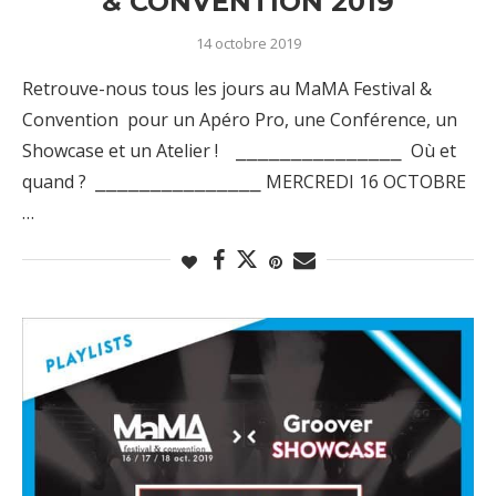
& CONVENTION 2019
14 octobre 2019
Retrouve-nous tous les jours au MaMA Festival &
Convention pour un Apéro Pro, une Conférence, un
Showcase et un Atelier ! ⎯⎯⎯⎯⎯⎯⎯⎯⎯⎯⎯⎯⎯⎯⎯ Où et
quand ? ⎯⎯⎯⎯⎯⎯⎯⎯⎯⎯⎯⎯⎯⎯⎯ MERCREDI 16 OCTOBRE
…