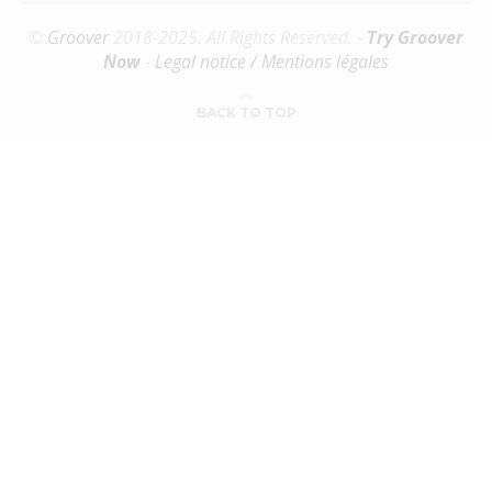
©
Groover
2018-2025. All Rights Reserved. -
Try Groover
Now
-
Legal notice / Mentions légales
BACK TO TOP