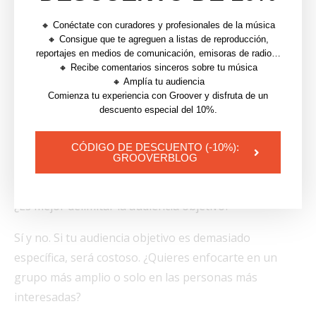
«quiero enfocarme en una audiencia interesada en
Spotify y que también cumpla con otros criterios,
🔸 Conéctate con curadores y profesionales de la música
🔸 Consigue que te agreguen a listas de reproducción,
como gustarles Drake, por ejemplo, para una playlist
reportajes en medios de comunicación, emisoras de radio…
de rap». Agrega una imagen de Drake y una de sus
🔸 Recibe comentarios sinceros sobre tu música
canciones a la playlist.
🔸 Amplía tu audiencia
Comienza tu experiencia con Groover y disfruta de un
descuento especial del 10%.
Para una playlist de juegos, puedes crear una playlist
de FPS Gaming y enfocarte en «Spotify» y personas
CÓDIGO DE DESCUENTO (-10%):
que sean fanáticas de Counter-Strike, COD, Fortnite,
GROOVERBLOG
etc.
¿Es mejor delimitar la audiencia objetivo?
Sí y no. Si tu audiencia objetivo es demasiado
específica, será costoso. ¿Quieres enfocarte en un
grupo más amplio o solo en las personas más
interesadas?