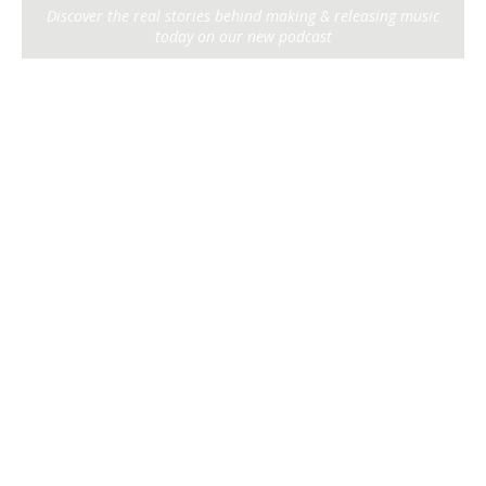
Discover the real stories behind making & releasing music
today on our new podcast