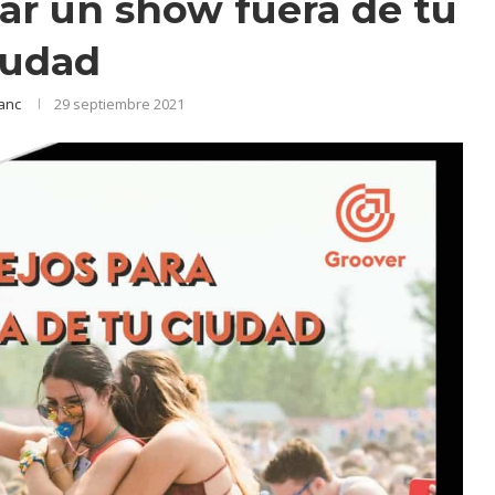
car un show fuera de tu
iudad
anc
29 septiembre 2021