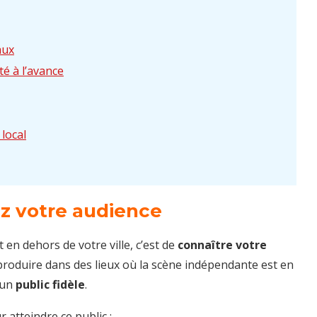
aux
ité à l’avance
 local
ez votre audience
 en dehors de votre ville, c’est de
connaître votre
 produire dans des lieux où la scène indépendante est en
e un
public fidèle
.
 atteindre ce public :