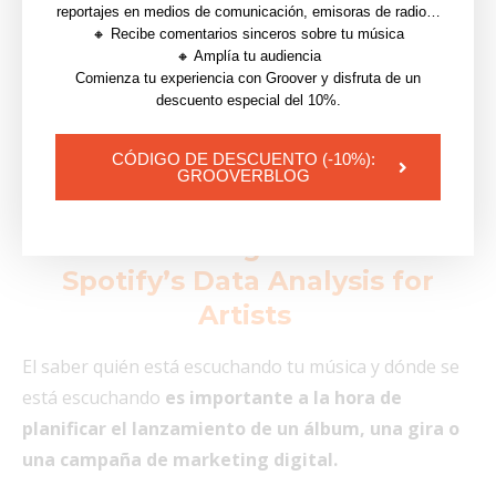
reportajes en medios de comunicación, emisoras de radio…
🔸 Recibe comentarios sinceros sobre tu música
La lista de reproducción de The xx en Spotify
🔸 Amplía tu audiencia
Comienza tu experiencia con Groover y disfruta de un
descuento especial del 10%.
Estas herramientas están diseñadas para animar a tus
fans a que sigan volviendo a tu perfil. Pero solo
funcionan si los actualiza con regularidad.
CÓDIGO DE DESCUENTO (-10%):
GROOVERBLOG
4. Promociona tus pistas de
forma inteligente con el
Spotify’s Data Analysis for
Artists
El saber quién está escuchando tu música y dónde se
está escuchando
es importante a la hora de
planificar el lanzamiento de un álbum, una gira o
una campaña de marketing digital.