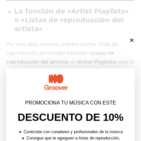
La función de «Artist Playlists»
o «Listas de
reproducción del
artista»
Por otro lado, también puedes diseñar listas de
reproducción personales llamadas «
Listas de
reproducción del artista
» o «
Artist
Playlists
» que te
permiten recopilar todas tus inspiraciones del
momento, además de tus mejores pistas.
PROMOCIONA TU MÚSICA CON ESTE
DESCUENTO DE 10%
🔸 Conéctate con curadores y profesionales de la música
🔸 Consigue que te agreguen a listas de reproducción,