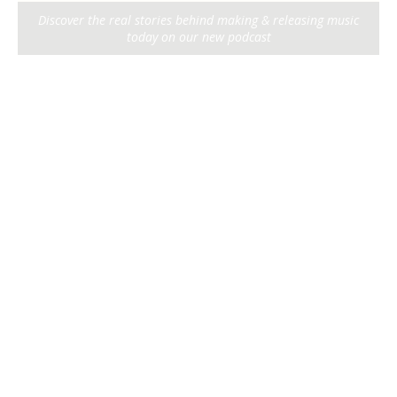
Discover the real stories behind making & releasing music
today on our new podcast