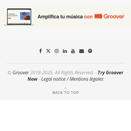
©
Groover
2018-2025. All Rights Reserved. -
Try Groover
Now
-
Legal notice / Mentions légales
BACK TO TOP